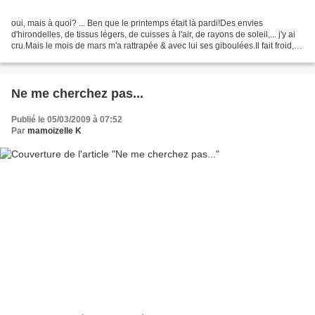
oui, mais à quoi? ... Ben que le printemps était là pardi!Des envies
d'hirondelles, de tissus légers, de cuisses à l'air, de rayons de soleil,... j'y ai
cru.Mais le mois de mars m'a rattrapée & avec lui ses giboulées.Il fait froid,
c'est un fait.Il faut...
Ne me cherchez pas...
Publié le 05/03/2009 à 07:52
Par
mamoizelle K