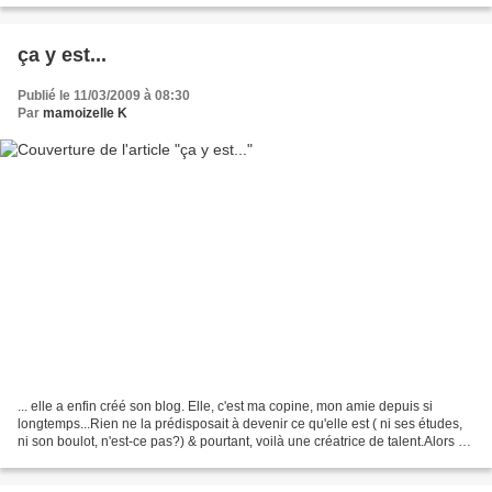
ça y est...
Publié le 11/03/2009 à 08:30
Par
mamoizelle K
... elle a enfin créé son blog. Elle, c'est ma copine, mon amie depuis si
longtemps...Rien ne la prédisposait à devenir ce qu'elle est ( ni ses études,
ni son boulot, n'est-ce pas?) & pourtant, voilà une créatrice de talent.Alors si
vous aimez les bijoux...