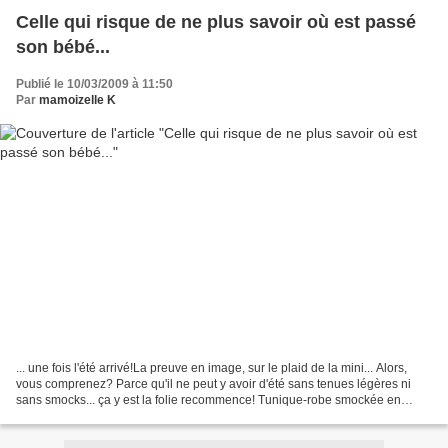
Celle qui risque de ne plus savoir où est passé
son bébé...
Publié le 10/03/2009 à 11:50
Par
mamoizelle K
... une fois l'été arrivé!La preuve en image, sur le plaid de la mini... Alors,
vous comprenez? Parce qu'il ne peut y avoir d'été sans tenues légères ni
sans smocks... ça y est la folie recommence! Tunique-robe smockée en
liberty "splash" & petit short...