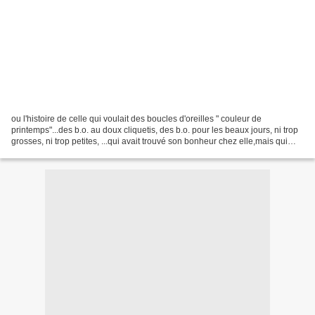
ou l'histoire de celle qui voulait des boucles d'oreilles " couleur de
printemps"...des b.o. au doux cliquetis, des b.o. pour les beaux jours, ni trop
grosses, ni trop petites, ...qui avait trouvé son bonheur chez elle,mais qui
n'était pas certaine d'assumer...