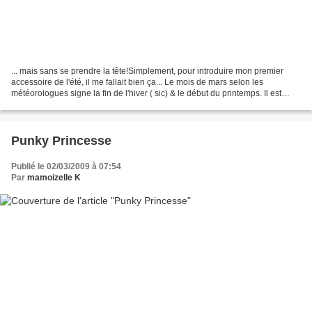
... mais sans se prendre la tête!Simplement, pour introduire mon premier
accessoire de l'été, il me fallait bien ça... Le mois de mars selon les
météorologues signe la fin de l'hiver ( sic) & le début du printemps. Il est
donc plus que temps de penser...
Punky Princesse
Publié le 02/03/2009 à 07:54
Par
mamoizelle K