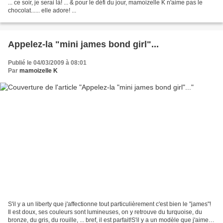
... ce soir, je serai là! ... & pour le défi du jour, mamoizelle K n'aime pas le
chocolat...... elle adore! ...
Appelez-la "mini james bond girl"...
Publié le 04/03/2009 à 08:01
Par
mamoizelle K
S'il y a un liberty que j'affectionne tout particulièrement c'est bien le "james"!
Il est doux, ses couleurs sont lumineuses, on y retrouve du turquoise, du
bronze, du gris, du rouille, ... bref, il est parfait!S'il y a un modèle que j'aime