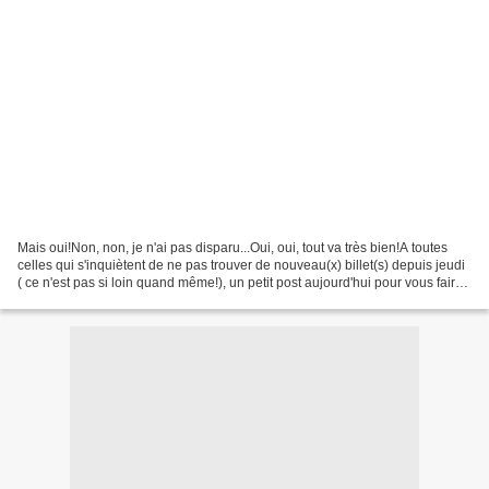
Mais oui!Non, non, je n'ai pas disparu...Oui, oui, tout va très bien!A toutes
celles qui s'inquiètent de ne pas trouver de nouveau(x) billet(s) depuis jeudi
( ce n'est pas si loin quand même!), un petit post aujourd'hui pour vous faire
patienter! Fleur...