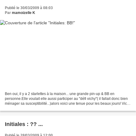
Publié le 30/03/2009 à 08:03
Par
mamoizelle K
Ben oui, il y a 2 starlettes à la maison... une grande pin-up & BB en
personne.Elle voulait elle aussi participer au "défi vichy"( il fallait donc bien
ménager sa susceptibilité...)alors voici une tenue pour les beaux jours! Vichy
rose, biais ( col &...
Initiales : ?? ...
Publié le 28/03/2009 à 12:00