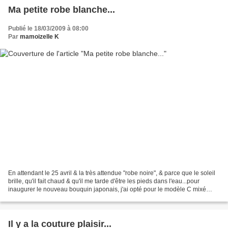
Ma petite robe blanche...
Publié le 18/03/2009 à 08:00
Par
mamoizelle K
En attendant le 25 avril & la très attendue "robe noire", & parce que le soleil
brille, qu'il fait chaud & qu'il me tarde d'être les pieds dans l'eau...pour
inaugurer le nouveau bouquin japonais, j'ai opté pour le modèle C mixé
avec la robe B ( je crois...
Il y a la couture plaisir...