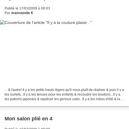
Publié le 17/03/2009 à 08:03
Par
mamoizelle K
... & l'autre! Il y a les petits hauts légers qu'il nous plaît de réaliser & puis il y a
les ourlets...Il y a les tenues pour les enfants & recoudre les boutons...Il y a
les patrons japonais & rapiécer les genoux usés...Il y a les robes d'été & la
chaise...
Mon salon plié en 4