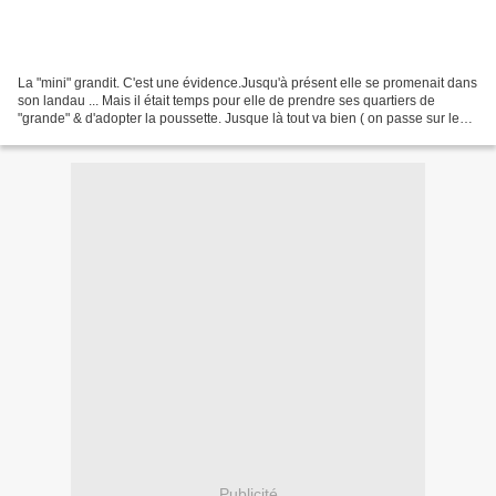
La "mini" grandit. C'est une évidence.Jusqu'à présent elle se promenait dans
son landau ... Mais il était temps pour elle de prendre ses quartiers de
"grande" & d'adopter la poussette. Jusque là tout va bien ( on passe sur le
pincement au coeur de la...
Publicité