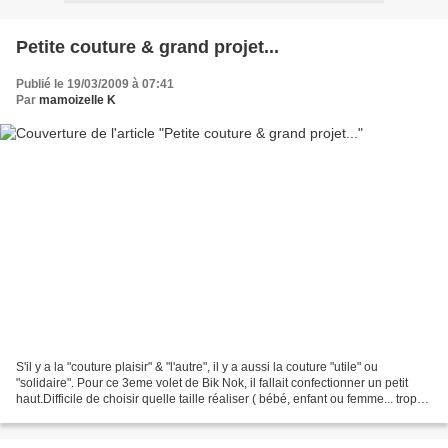
Petite couture & grand projet...
Publié le 19/03/2009 à 07:41
Par
mamoizelle K
S'il y a la "couture plaisir" & "l'autre", il y a aussi la couture "utile" ou
"solidaire". Pour ce 3eme volet de Bik Nok, il fallait confectionner un petit
haut.Difficile de choisir quelle taille réaliser ( bébé, enfant ou femme... trop
dur de tomber...