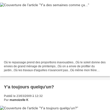
Où le repassage prend des proportions inavouables...Où le soleil donne des
envies de grand ménage de printemps...Où on a envie de profiter du
jardin...Où les travaux d'aiguilles n'avancent pas...Où même mon frère
devient mon "meilleur ennemi" ( non mais...
Y'a toujours quelqu'un?
Publié le 23/03/2009 à 12:32
Par
mamoizelle K