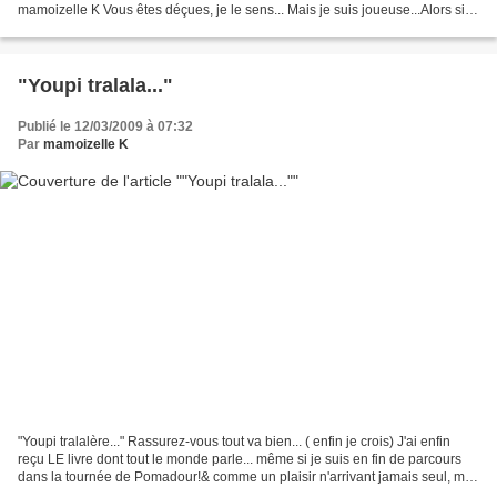
mamoizelle K Vous êtes déçues, je le sens... Mais je suis joueuse...Alors si
certaines font...
"Youpi tralala..."
Publié le 12/03/2009 à 07:32
Par
mamoizelle K
"Youpi tralalère..." Rassurez-vous tout va bien... ( enfin je crois) J'ai enfin
reçu LE livre dont tout le monde parle... même si je suis en fin de parcours
dans la tournée de Pomadour!& comme un plaisir n'arrivant jamais seul, mes
commandes de tissus...