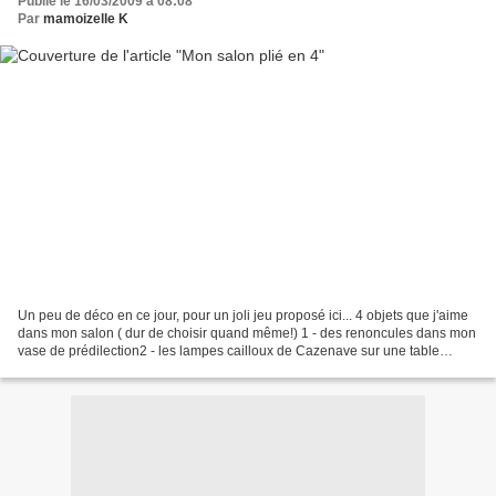
Publié le 16/03/2009 à 08:08
Par
mamoizelle K
Un peu de déco en ce jour, pour un joli jeu proposé ici... 4 objets que j'aime
dans mon salon ( dur de choisir quand même!) 1 - des renoncules dans mon
vase de prédilection2 - les lampes cailloux de Cazenave sur une table
basse Guarriche - le tout venant...