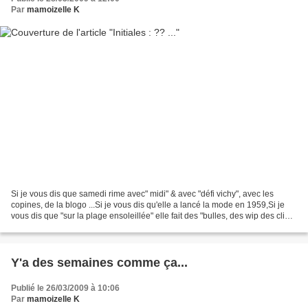
Par
mamoizelle K
Si je vous dis que samedi rime avec" midi" & avec "défi vichy", avec les
copines, de la blogo ...Si je vous dis qu'elle a lancé la mode en 1959,Si je
vous dis que "sur la plage ensoleillée" elle fait des "bulles, des wip des clip !
crap des bang et des...
Y'a des semaines comme ça...
Publié le 26/03/2009 à 10:06
Par
mamoizelle K