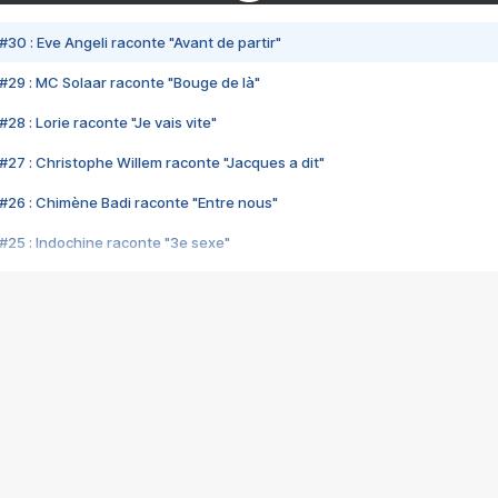
#30 : Eve Angeli raconte "Avant de partir"
#29 : MC Solaar raconte "Bouge de là"
28 : Lorie raconte "Je vais vite"
#27 : Christophe Willem raconte "Jacques a dit"
#26 : Chimène Badi raconte "Entre nous"
#25 : Indochine raconte "3e sexe"
#24 : Zaho raconte "C'est chelou"
#23 : Patrick Bruel raconte "Au café des délices"
#22 : Kyo raconte "Le chemin"
#21 : Nolwenn Leroy raconte "Cassé"
#20 : Patrick Hernandez raconte "Born to be alive"
#19 : Lorie raconte "Près de moi"