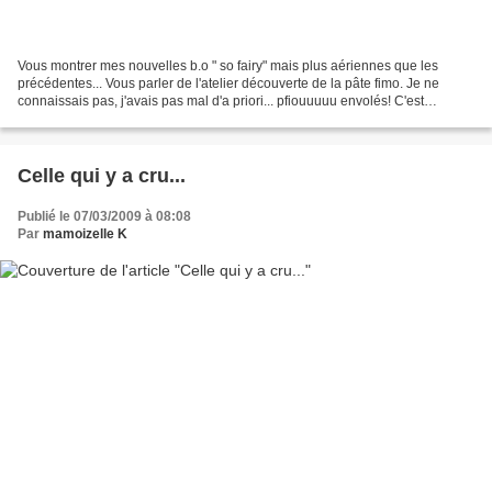
Vous montrer mes nouvelles b.o " so fairy" mais plus aériennes que les
précédentes... Vous parler de l'atelier découverte de la pâte fimo. Je ne
connaissais pas, j'avais pas mal d'a priori... pfiouuuuu envolés! C'est
vraiment sympa!S'apercevoir que parfois...
Celle qui y a cru...
Publié le 07/03/2009 à 08:08
Par
mamoizelle K