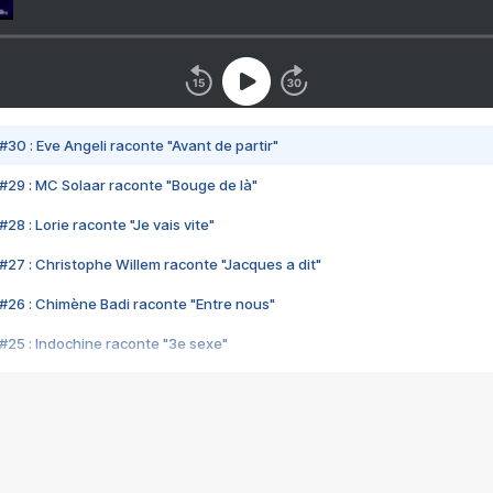
#30 : Eve Angeli raconte "Avant de partir"
#29 : MC Solaar raconte "Bouge de là"
28 : Lorie raconte "Je vais vite"
#27 : Christophe Willem raconte "Jacques a dit"
#26 : Chimène Badi raconte "Entre nous"
#25 : Indochine raconte "3e sexe"
#24 : Zaho raconte "C'est chelou"
#23 : Patrick Bruel raconte "Au café des délices"
#22 : Kyo raconte "Le chemin"