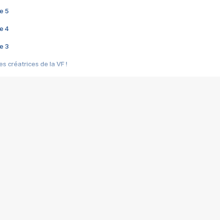
e 5
e 4
e 3
s créatrices de la VF !
e 2
e 1
e Mektoub My Love arrive enfin ! Rencontre avec Shaïn Boumedine et Sal
i : après Toni en famille
elle réalise le bouleversant Dites lui que je l'aime
ais ! Rencontre autour de Vie privée de Rebecca Zlotowski
 de Marguerite, Grave... Rencontre avec Ella Rumpf
 Les Rêveurs, un film intime sur la santé mentale