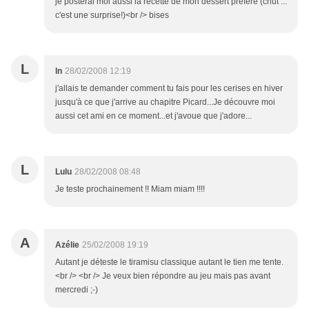
je posterai moi aussi la recette de mon dessert préféré (chut ...
c'est une surprise!)<br /> bises
L
ln
28/02/2008 12:19
j'allais te demander comment tu fais pour les cerises en hiver
jusqu'à ce que j'arrive au chapitre Picard...Je découvre moi
aussi cet ami en ce moment...et j'avoue que j'adore...
L
Lulu
28/02/2008 08:48
Je teste prochainement !! Miam miam !!!!
A
Azélie
25/02/2008 19:19
Autant je déteste le tiramisu classique autant le tien me tente.
<br /> <br /> Je veux bien répondre au jeu mais pas avant
mercredi ;-)