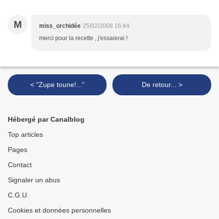
M
miss_orchidée
25/02/2008 16:44
merci pour la recette , j'essaierai !
< "Zupe toune!..."
De retour... >
Hébergé par Canalblog
Top articles
Pages
Contact
Signaler un abus
C.G.U.
Cookies et données personnelles