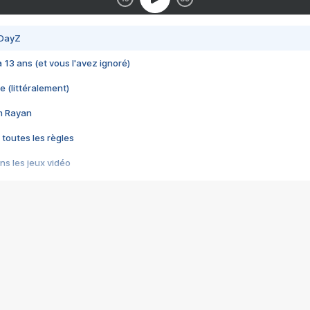
 DayZ
 a 13 ans (et vous l'avez ignoré)
e (littéralement)
im Rayan
 toutes les règles
s les jeux vidéo
us choquant de Rockstar ? - Le scandale BULLY
e plus moche de Steam
du RÊVE tourne au CAUCHEMAR
pendant 8 heures
it… à tort