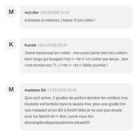
M
m@rilor
19/12/2008 11:03
écharpes et mitaines, j'adore !!! joli collier !
K
Karole
19/12/2008 09:35
J'aime beaucoup ton collier , moi aussi j'aime bien les colliers
bien longs qui bougent !<br /> <br /> Un collier par tenue...ben
c'est normal non ?! ;-) !<br /> <br /> Belle journée !
M
madame Dé
17/12/2008 18:36
Quoi qu'il arrive, 2 gouttes de parfum derrière les oreilles! (ma
bouteille est tombée dans le lavabo hier, plus une goutte j'en
suis malade!) et les BO à fond!!! Mais je ne suis pas douée
pour les faire!!!<br /> Bon, ouvre nous ton
dressing/boutique/sautoirerie please!!!!