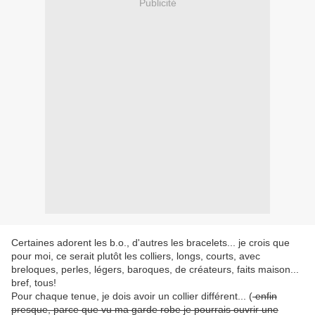
Publicité
Certaines adorent les b.o., d'autres les bracelets... je crois que
pour moi, ce serait plutôt les colliers, longs, courts, avec
breloques, perles, légers, baroques, de créateurs, faits maison...
bref, tous!
Pour chaque tenue, je dois avoir un collier différent... (
enfin
presque, parce que vu ma garde robe je pourrais ouvrir une