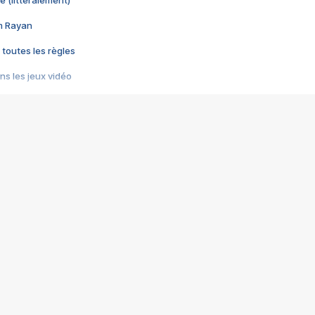
e (littéralement)
im Rayan
 toutes les règles
s les jeux vidéo
us choquant de Rockstar ? - Le scandale BULLY
e plus moche de Steam
du RÊVE tourne au CAUCHEMAR
pendant 8 heures
it… à tort
umiliés par un jeu vidéo
ire - Final Fantasy 8
ti un empire - Age of Empires
story DOFUS