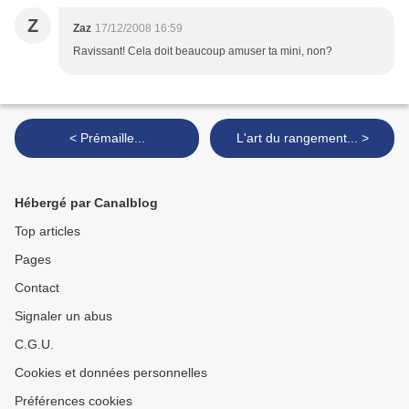
Z
Zaz
17/12/2008 16:59
Ravissant! Cela doit beaucoup amuser ta mini, non?
< Prémaille...
L'art du rangement... >
Hébergé par Canalblog
Top articles
Pages
Contact
Signaler un abus
C.G.U.
Cookies et données personnelles
Préférences cookies