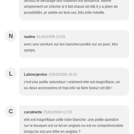
dessus.le décalage des matières est tendance. Même
simplement un chèche si il fait chaud cet été.Il y a plein de
possibilités..je valide en tout cas; très jolie robette.
N
nadine
01/04/2009 10:58
avec une ceinture sur les hanches portée sur un jean, très
sympa.
L
Labourgeoise
25/03/2009 16:02
c'est une petite splendeur ! vraiment elle est magnifique, un
ou deux accessoires et hop elle va faire fureur cet été !
C
carolinette
25/03/2009 12:55
elle est magnifique cette robe blanche .une petite question
sur le bouquin.est ce tut en anglais ou est ce compréhensible
lorsqu'on est une bille en anglais ?