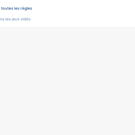
 toutes les règles
s les jeux vidéo
us choquant de Rockstar ? - Le scandale BULLY
e plus moche de Steam
du RÊVE tourne au CAUCHEMAR
pendant 8 heures
it… à tort
umiliés par un jeu vidéo
ire - Final Fantasy 8
ti un empire - Age of Empires
story DOFUS
tard, il crée l'un des pires jeux de tous les temps, MindsEye.