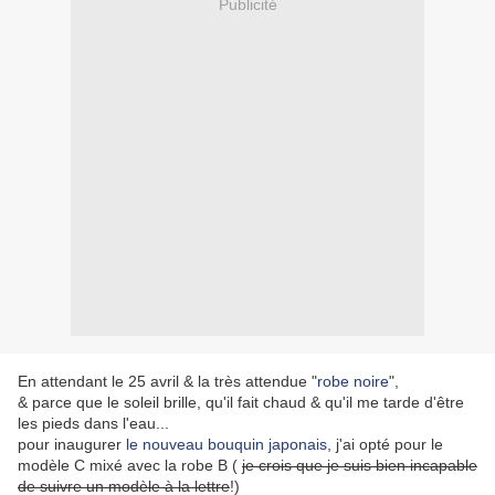
Publicité
En attendant le 25 avril & la très attendue "
robe noire
",
& parce que le soleil brille, qu'il fait chaud & qu'il me tarde d'être
les pieds dans l'eau...
pour inaugurer
le nouveau bouquin japonais
, j'ai opté pour le
modèle C mixé avec la robe B (
je crois que je suis bien incapable
de suivre un modèle à la lettre
!)