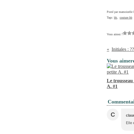
Posté par mamoizelle 
Tags:
bb
,
couture bb
Vous aimez ?
Initiales : ??
Vous aimere
Le trousseau 
A. #1
Commentai
C
clau
Elle