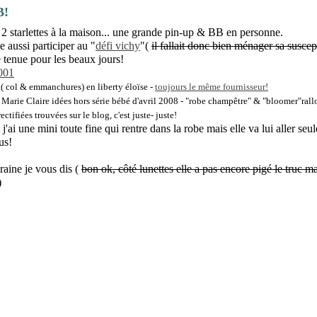
B!
a 2 starlettes à la maison... une grande pin-up & BB en personne.
le aussi participer au "
défi vichy
"(
il fallait donc bien ménager sa suscept
e tenue pour les beaux jours!
 ( col & emmanchures) en liberty éloïse -
toujours le même fournisseur!
 Marie Claire idées hors série bébé d'avril 2008 - "robe champêtre" & "bloomer"ral
ectifiées trouvées sur le blog, c'est juste- juste!
'ai une mini toute fine qui rentre dans la robe mais elle va lui aller seu
us!
raine je vous dis (
bon ok, côté lunettes elle a pas encore pigé le truc m
)