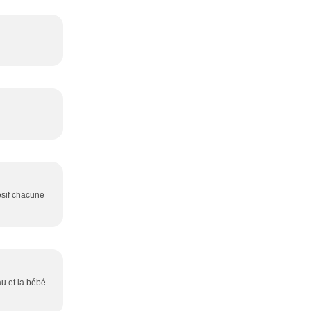
losif chacune
au et la bébé