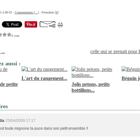
K à 08:03 -
Commentaires [
…
]
- Permalien [
#
]
0 vote
 ...
celle qui se prenait pour 
z aussi :
L'art du rangement...
Béguin jo
de petite
Jolis petons, petits
bottillons...
res
dia
25/04/2009 17:17
 est toute mignone ta puce dans son petit ensemble !!