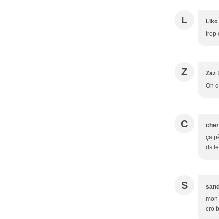
L
Like
trop
Z
Zaz
Oh qu
C
cher
ça pè
ds le
S
sand
mon 3
cro b