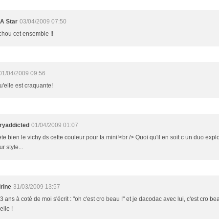
 A Star
03/04/2009 07:50
 chou cet ensemble !!
01/04/2009 09:56
'elle est craquante!
ryaddicted
01/04/2009 01:07
te bien le vichy ds cette couleur pour ta mini!<br /> Quoi qu'il en soit c un duo exp
ur style...
rine
31/03/2009 13:57
 ans à coté de moi s'écrit : "oh c'est cro beau !" et je dacodac avec lui, c'est cro be
elle !