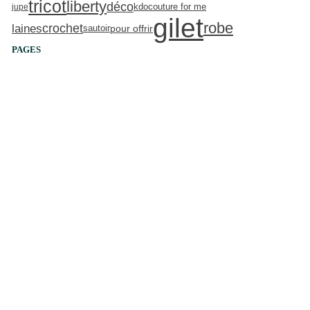
tricot
liberty
déco
kdo
jupe
couture for me
gilet
robe
crochet
laines
pour offrir
sautoir
PAGES