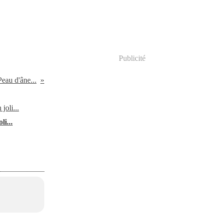
Publicité
Peau d'âne...
li...