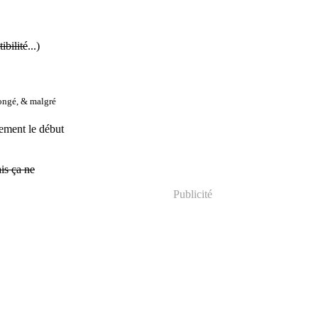
ibilité
...)
longé, & malgré
lement le début
ais ça ne
Publicité