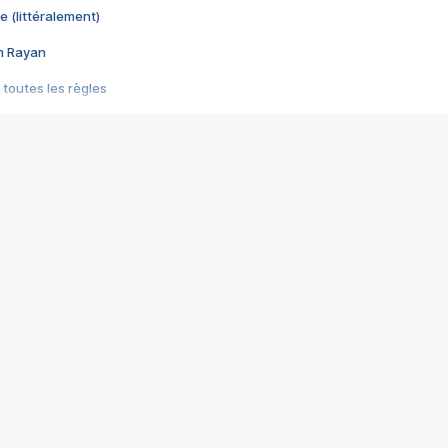
e (littéralement)
im Rayan
 toutes les règles
s les jeux vidéo
us choquant de Rockstar ? - Le scandale BULLY
e plus moche de Steam
du RÊVE tourne au CAUCHEMAR
pendant 8 heures
it… à tort
umiliés par un jeu vidéo
ire - Final Fantasy 8
ti un empire - Age of Empires