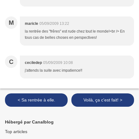
M
maricle
05/09/2009 13:22
la rentrée des "frêres" est rude chez tout le monde!<br /> En
tous cas de belles choses en perspectives!
C
ceciledep
05/09/2009 10:08
j'attends la suite avec impatience!!
< Sa rentrée à elle.
Voilà, ça c'est fait! >
Hébergé par Canalblog
Top articles