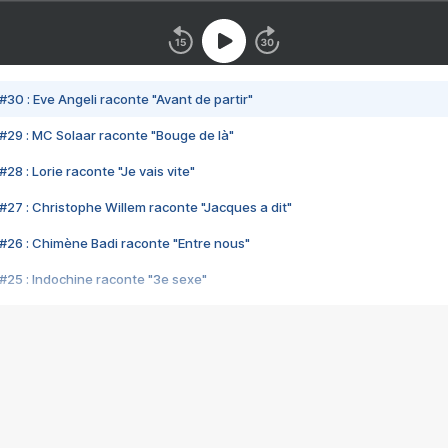
#30 : Eve Angeli raconte "Avant de partir"
#29 : MC Solaar raconte "Bouge de là"
28 : Lorie raconte "Je vais vite"
#27 : Christophe Willem raconte "Jacques a dit"
#26 : Chimène Badi raconte "Entre nous"
#25 : Indochine raconte "3e sexe"
#24 : Zaho raconte "C'est chelou"
#23 : Patrick Bruel raconte "Au café des délices"
#22 : Kyo raconte "Le chemin"
#21 : Nolwenn Leroy raconte "Cassé"