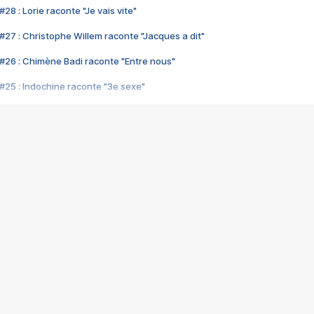
28 : Lorie raconte "Je vais vite"
#27 : Christophe Willem raconte "Jacques a dit"
#26 : Chimène Badi raconte "Entre nous"
#25 : Indochine raconte "3e sexe"
#24 : Zaho raconte "C'est chelou"
#23 : Patrick Bruel raconte "Au café des délices"
#22 : Kyo raconte "Le chemin"
#21 : Nolwenn Leroy raconte "Cassé"
#20 : Patrick Hernandez raconte "Born to be alive"
#19 : Lorie raconte "Près de moi"
#18 : Michael Jones raconte "A nos actes manqués" (avec Jean-Jacque
#17 : Khaled raconte "Aïcha"
#16 : Corneille raconte "Parce qu'on vient de loin"