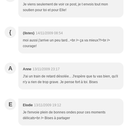
Je viens seulement de voir ce post, je t envois tout mon
soutien pour toi et pour Elle!
{
{listes}
14/11/2009 08:54
moi aussi j'arrive un peu tard...<br /> ça va mieux?!<br />
courage!
A
Anne
13/11/2009 23:17
J'ai un train de retard désolée... J'espère que tu vas bien, qu'il
n'y a rien de trop grave. Je pense fort à toi. Bises
E
Elodie
13/11/2009 19:12
Je t'envoie plein de bonnes ondes pour ces moments
délicats<br /> Bises à partager