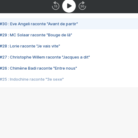
#30 : Eve Angeli raconte "Avant de partir"
#29 : MC Solaar raconte "Bouge de là"
28 : Lorie raconte "Je vais vite"
#27 : Christophe Willem raconte "Jacques a dit"
#26 : Chimène Badi raconte "Entre nous"
#25 : Indochine raconte "3e sexe"
#24 : Zaho raconte "C'est chelou"
#23 : Patrick Bruel raconte "Au café des délices"
#22 : Kyo raconte "Le chemin"
#21 : Nolwenn Leroy raconte "Cassé"
#20 : Patrick Hernandez raconte "Born to be alive"