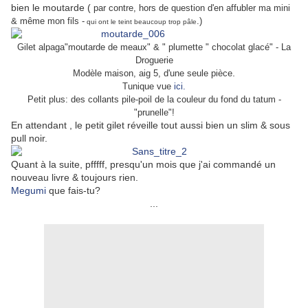
bien le moutarde (
par contre, hors de question d'en affubler ma mini
& même mon fils -
.)
qui ont le teint beaucoup trop pâle
Gilet alpaga"moutarde de meaux" & " plumette " chocolat glacé" - La
Droguerie
.
Modèle maison, aig 5, d'une seule pièce
Tunique vue
ici.
Petit plus: des collants pile-poil de la couleur du fond du tatum -
"prunelle"!
En attendant , le petit gilet réveille tout aussi bien un slim & sous
pull noir.
Quant à la suite, pfffff, presqu'un mois que j'ai commandé un
nouveau livre & toujours rien.
Megumi
que fais-tu?
...