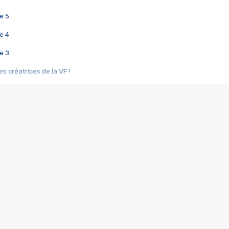
e 5
e 4
e 3
s créatrices de la VF !
e 2
e 1
e Mektoub My Love arrive enfin ! Rencontre avec Shaïn Boumedine et Sal
i : après Toni en famille
elle réalise le bouleversant Dites lui que je l'aime
ais ! Rencontre autour de Vie privée de Rebecca Zlotowski
 de Marguerite, Grave... Rencontre avec Ella Rumpf
 Les Rêveurs, un film intime sur la santé mentale