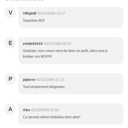
V
ViRginiE
05/12/2009 19:17
Superbes BO!
E
emilie94410
03/12/2009 08:20
Oulalala, mon coeur vient de faire un arrêt, elles sont à
tomber ces BO!!!!!!!
P
pipierre
02/12/2009 21:13
Tout simplement élégantes.
A
Alex
02/12/2009 20:56
Ca devrait même trèèèèès bien aller!