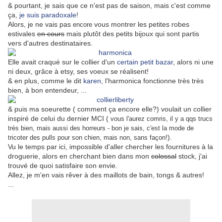
& pourtant, je sais que ce n'est pas de saison, mais c'est comme
ça,
je suis paradoxale
!
Alors, je ne vais pas
vous montrer les petites robes
encore
estivales
en cours
mais plutôt des petits bijoux qui sont partis
vers d'autres destinataires.
Elle avait craqué sur le collier d'un
certain petit bazar
, alors ni une
ni deux, grâce à etsy, ses voeux se réalisent!
& en plus, comme le dit
karen
, l'harmonica fonctionne très très
bien, à bon entendeur, ...
& puis ma soeurette ( comment ça encore elle?) voulait un collier
inspiré de celui du dernier MCI (
vous l'aurez comris, il y a qqs trucs
très bien, mais aussi des horreurs - bon je sais, c'est la mode de
!).
tricoter des pulls pour son chien, mais non, sans façon
Vu le temps par ici, impossible d'aller chercher les fournitures à la
droguerie, alors en cherchant bien dans mon
colossal
stock, j'ai
trouvé de quoi satisfaire son envie.
Allez, je m'en vais rêver à des maillots de bain, tongs & autres!
...