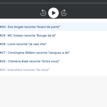
#30 : Eve Angeli raconte "Avant de partir"
#29 : MC Solaar raconte "Bouge de là"
28 : Lorie raconte "Je vais vite"
#27 : Christophe Willem raconte "Jacques a dit"
#26 : Chimène Badi raconte "Entre nous"
#25 : Indochine raconte "3e sexe"
#24 : Zaho raconte "C'est chelou"
#23 : Patrick Bruel raconte "Au café des délices"
#22 : Kyo raconte "Le chemin"
#21 : Nolwenn Leroy raconte "Cassé"