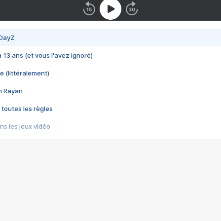
 DayZ
 a 13 ans (et vous l'avez ignoré)
e (littéralement)
im Rayan
 toutes les règles
s les jeux vidéo
us choquant de Rockstar ? - Le scandale BULLY
e plus moche de Steam
du RÊVE tourne au CAUCHEMAR
pendant 8 heures
it… à tort