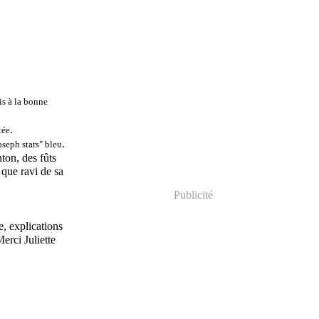
is à la bonne
.
tée
.
oseph stars" bleu
ton, des fûts
 que ravi de sa
Publicité
e, explications
erci Juliette