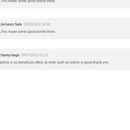
t,You made some good points there.
Jerseys Sale
15/09/2011 02:06
t,You made some good points there.
champ bags
29/07/2011 01:21
article is so beneficial effect, to write such an article is good,thank you