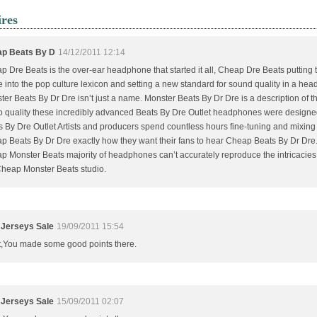
res
p Beats By D
14/12/2011 12:14
p Dre Beats is the over-ear headphone that started it all, Cheap Dre Beats putting 
 into the pop culture lexicon and setting a new standard for sound quality in a he
er Beats By Dr Dre isn’t just a name. Monster Beats By Dr Dre is a description of th
o quality these incredibly advanced Beats By Dre Outlet headphones were designed 
s By Dre Outlet Artists and producers spend countless hours fine-tuning and mixing
p Beats By Dr Dre exactly how they want their fans to hear Cheap Beats By Dr Dre.
p Monster Beats majority of headphones can’t accurately reproduce the intricacies
Cheap Monster Beats studio.
Jerseys Sale
19/09/2011 15:54
t,You made some good points there.
Jerseys Sale
15/09/2011 02:07