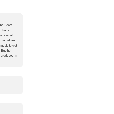
the Beats
adphone.
e level of
to deliver.
 music to get
 But the
 produced in