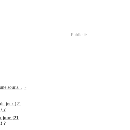
Publicité
une souris...
 jour {21
} ?