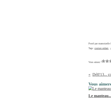
Posté par mamoizelle 
Tags:
couture enfant
,
Vous aimez ?
Défi'13... c
Vous aimere
Le manteau..