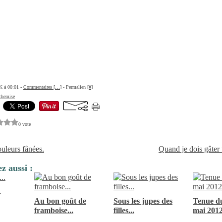
K à 00:01 -
Commentaires [
…
]
- Permalien [
#
]
chemise
0 vote
ouleurs fânées.
Quand je dois gâter 
z aussi :
.
Au bon goût de
Sous les jupes des
Tenue du
framboise...
filles...
mai 2012