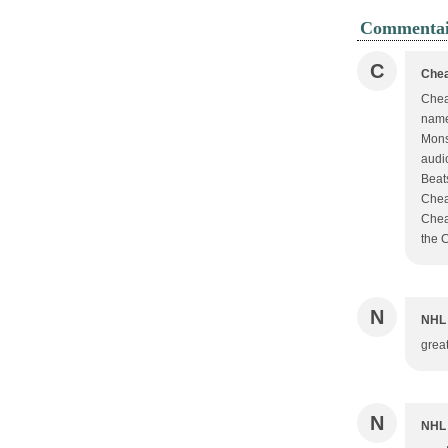
Commentai
C
Chea
Chea
name
Monst
audi
Beat
Chea
Chea
the 
N
NHL 
grea
N
NHL 