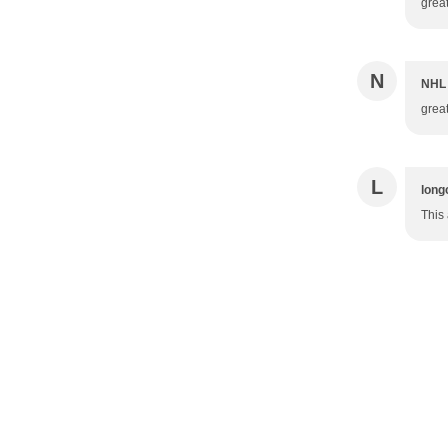
grea
N
NHL 
grea
L
long
This 