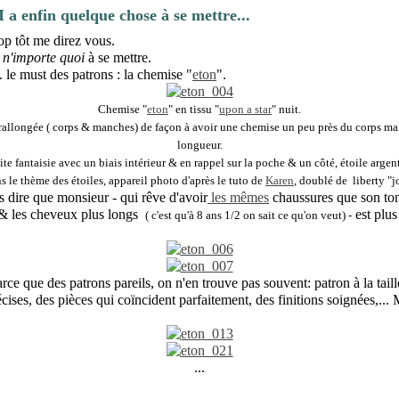
a enfin quelque chose à se mettre...
rop tôt me direz vous.
n'importe quoi
à se mettre.
. le must des patrons : la chemise "
eton
".
Chemise "
eton
" en tissu "
upon a star
" nuit.
 rallongée ( corps & manches) de façon à avoir une chemise un peu près du corps ma
longueur.
ite fantaisie avec un biais intérieur & en rappel sur la poche & un côté, étoile argen
s le thème des étoiles, appareil photo d'après le tuto de
Karen
, doublé de liberty "j
 dire que monsieur - qui rêve d'avoir
les mêmes
chaussures que son ton
 & les cheveux plus longs
est plus
( c'est qu'à 8 ans 1/2 on sait ce qu'on veut) -
rce que des patrons pareils, on n'en trouve pas souvent: patron à la taill
ises, des pièces qui coïncident parfaitement, des finitions soignées,... M
...