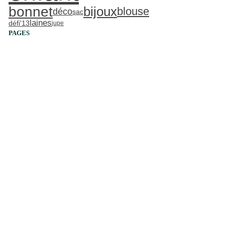
bonnet
bijoux
blouse
déco
sac
laines
défi'13
jupe
PAGES