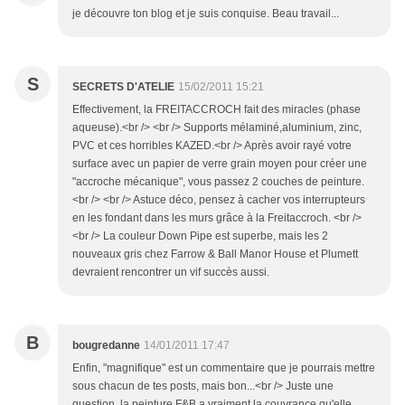
je découvre ton blog et je suis conquise. Beau travail...
S
SECRETS D'ATELIE
15/02/2011 15:21
Effectivement, la FREITACCROCH fait des miracles (phase
aqueuse).<br /> <br /> Supports mélaminé,aluminium, zinc,
PVC et ces horribles KAZED.<br /> Après avoir rayé votre
surface avec un papier de verre grain moyen pour créer une
"accroche mécanique", vous passez 2 couches de peinture.
<br /> <br /> Astuce déco, pensez à cacher vos interrupteurs
en les fondant dans les murs grâce à la Freitaccroch. <br />
<br /> La couleur Down Pipe est superbe, mais les 2
nouveaux gris chez Farrow & Ball Manor House et Plumett
devraient rencontrer un vif succès aussi.
B
bougredanne
14/01/2011 17:47
Enfin, "magnifique" est un commentaire que je pourrais mettre
sous chacun de tes posts, mais bon...<br /> Juste une
question, la peinture F&B a vraiment la couvrance qu'elle