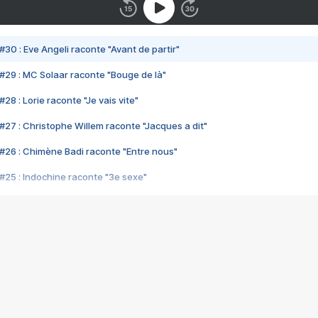
#30 : Eve Angeli raconte "Avant de partir"
#29 : MC Solaar raconte "Bouge de là"
28 : Lorie raconte "Je vais vite"
#27 : Christophe Willem raconte "Jacques a dit"
#26 : Chimène Badi raconte "Entre nous"
#25 : Indochine raconte "3e sexe"
#24 : Zaho raconte "C'est chelou"
#23 : Patrick Bruel raconte "Au café des délices"
#22 : Kyo raconte "Le chemin"
#21 : Nolwenn Leroy raconte "Cassé"
#20 : Patrick Hernandez raconte "Born to be alive"