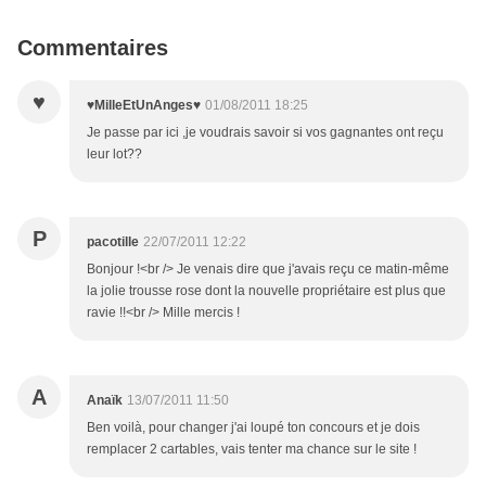
Commentaires
♥
♥MilleEtUnAnges♥
01/08/2011 18:25
Je passe par ici ,je voudrais savoir si vos gagnantes ont reçu
leur lot??
P
pacotille
22/07/2011 12:22
Bonjour !<br /> Je venais dire que j'avais reçu ce matin-même
la jolie trousse rose dont la nouvelle propriétaire est plus que
ravie !!<br /> Mille mercis !
A
Anaïk
13/07/2011 11:50
Ben voilà, pour changer j'ai loupé ton concours et je dois
remplacer 2 cartables, vais tenter ma chance sur le site !