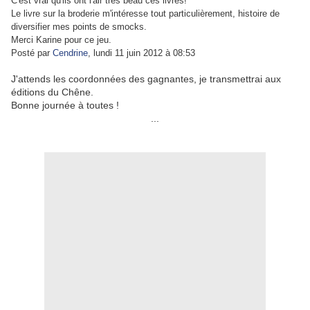
C'est vrai qu'ils ont l'air très beau ces livres!
Le livre sur la broderie m'intéresse tout particulièrement, histoire de
diversifier mes points de smocks.
Merci Karine pour ce jeu.
Posté par
Cendrine
, lundi 11 juin 2012 à 08:53
J'attends les coordonnées des gagnantes, je transmettrai aux
éditions du Chêne.
Bonne journée à toutes !
...