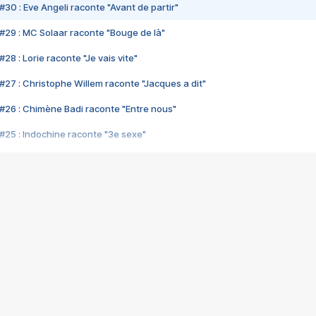
#30 : Eve Angeli raconte "Avant de partir"
#29 : MC Solaar raconte "Bouge de là"
28 : Lorie raconte "Je vais vite"
#27 : Christophe Willem raconte "Jacques a dit"
#26 : Chimène Badi raconte "Entre nous"
#25 : Indochine raconte "3e sexe"
#24 : Zaho raconte "C'est chelou"
#23 : Patrick Bruel raconte "Au café des délices"
#22 : Kyo raconte "Le chemin"
#21 : Nolwenn Leroy raconte "Cassé"
#20 : Patrick Hernandez raconte "Born to be alive"
#19 : Lorie raconte "Près de moi"
#18 : Michael Jones raconte "A nos actes manqués" (avec Jean-Jacque