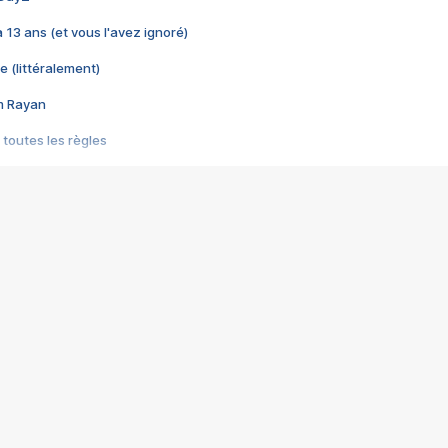
 a 13 ans (et vous l'avez ignoré)
e (littéralement)
im Rayan
 toutes les règles
s les jeux vidéo
us choquant de Rockstar ? - Le scandale BULLY
e plus moche de Steam
du RÊVE tourne au CAUCHEMAR
pendant 8 heures
it… à tort
umiliés par un jeu vidéo
ire - Final Fantasy 8