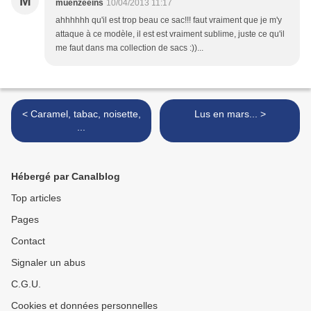
M
muenzeeins
10/04/2013 11:17
ahhhhhh qu'il est trop beau ce sac!!! faut vraiment que je m'y
attaque à ce modèle, il est est vraiment sublime, juste ce qu'il
me faut dans ma collection de sacs :))...
< Caramel, tabac, noisette,
Lus en mars... >
...
Hébergé par Canalblog
Top articles
Pages
Contact
Signaler un abus
C.G.U.
Cookies et données personnelles