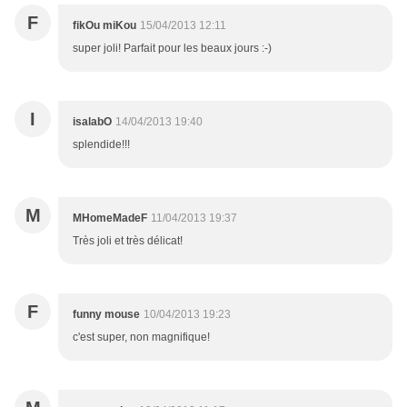
F
fikOu miKou
15/04/2013 12:11
super joli! Parfait pour les beaux jours :-)
I
isalabO
14/04/2013 19:40
splendide!!!
M
MHomeMadeF
11/04/2013 19:37
Très joli et très délicat!
F
funny mouse
10/04/2013 19:23
c'est super, non magnifique!