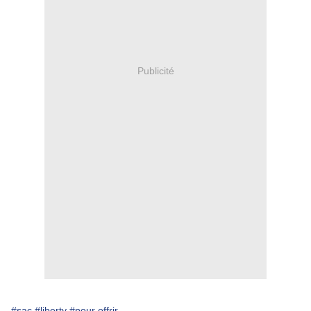
Publicité
#sac
#liberty
#pour offrir