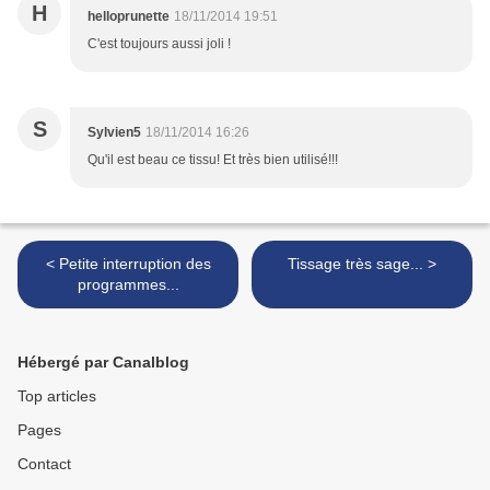
H
helloprunette
18/11/2014 19:51
C'est toujours aussi joli !
S
Sylvien5
18/11/2014 16:26
Qu'il est beau ce tissu! Et très bien utilisé!!!
< Petite interruption des
Tissage très sage... >
programmes...
Hébergé par Canalblog
Top articles
Pages
Contact