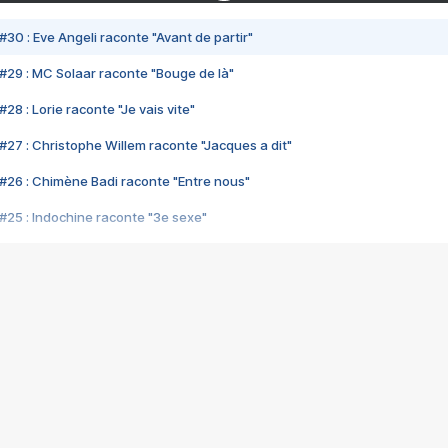
#30 : Eve Angeli raconte "Avant de partir"
#29 : MC Solaar raconte "Bouge de là"
28 : Lorie raconte "Je vais vite"
#27 : Christophe Willem raconte "Jacques a dit"
#26 : Chimène Badi raconte "Entre nous"
#25 : Indochine raconte "3e sexe"
#24 : Zaho raconte "C'est chelou"
#23 : Patrick Bruel raconte "Au café des délices"
#22 : Kyo raconte "Le chemin"
#21 : Nolwenn Leroy raconte "Cassé"
#20 : Patrick Hernandez raconte "Born to be alive"
#19 : Lorie raconte "Près de moi"