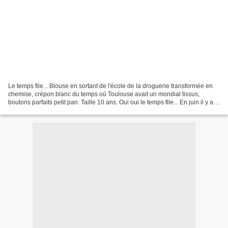
Le temps file... Blouse en sortant de l'école de la droguerie transformée en
chemise, crépon blanc du temps où Toulouse avait un mondial tissus,
boutons parfaits petit pan. Taille 10 ans. Oui oui le temps file... En juin il y a
eu les baptêmes de Capoeira,...