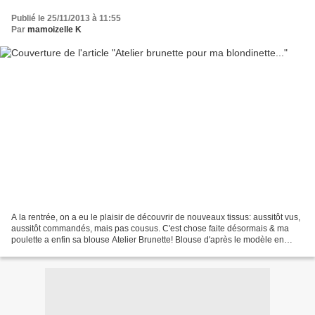
Publié le 25/11/2013 à 11:55
Par
mamoizelle K
A la rentrée, on a eu le plaisir de découvrir de nouveaux tissus: aussitôt vus,
aussitôt commandés, mais pas cousus. C'est chose faite désormais & ma
poulette a enfin sa blouse Atelier Brunette! Blouse d'après le modèle en
sortant de l'école - La Droguerie,...