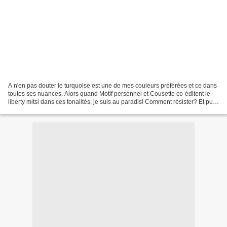
A n'en pas douter le turquoise est une de mes couleurs préférées et ce dans
toutes ses nuances. Alors quand Motif personnel et Cousette co-éditent le
liberty mitsi dans ces tonalités, je suis au paradis! Comment résister? Et puis,
je ne suis plus à un...