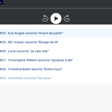
#30 : Eve Angeli raconte "Avant de partir"
#29 : MC Solaar raconte "Bouge de là"
28 : Lorie raconte "Je vais vite"
#27 : Christophe Willem raconte "Jacques a dit"
#26 : Chimène Badi raconte "Entre nous"
#25 : Indochine raconte "3e sexe"
#24 : Zaho raconte "C'est chelou"
#23 : Patrick Bruel raconte "Au café des délices"
#22 : Kyo raconte "Le chemin"