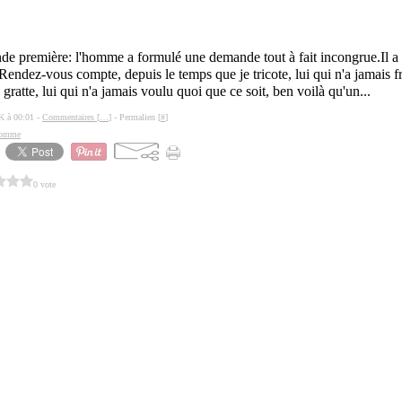
de première: l'homme a formulé une demande tout à fait incongrue.Il a
!Rendez-vous compte, depuis le temps que je tricote, lui qui n'a jamais fr
 gratte, lui qui n'a jamais voulu quoi que ce soit, ben voilà qu'un...
K à 00:01 -
Commentaires [
…
]
- Permalien [
#
]
 homme
0 vote