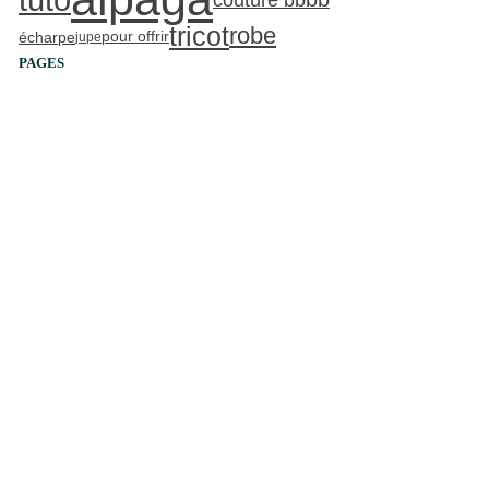
tricot
robe
écharpe
pour offrir
jupe
PAGES