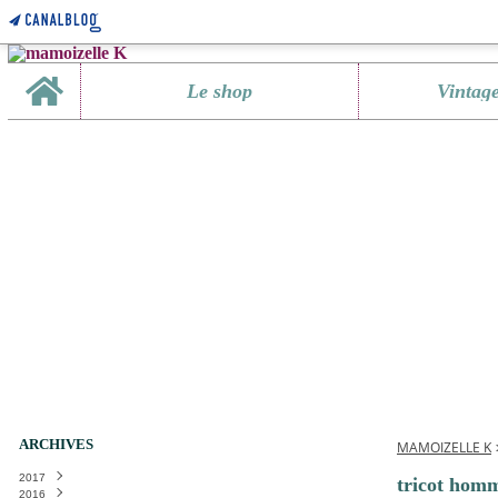
Home
Le shop
Vintag
ARCHIVES
MAMOIZELLE K
2017
tricot hom
2016
Janvier
(1)