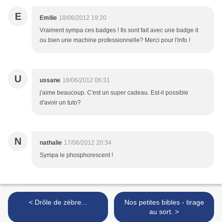
E
Emilie
18/06/2012 19:20
Vraiment sympa ces badges ! Ils sont fait avec une badge it
ou bien une machine professionnelle? Merci pour l'info !
U
ussane
18/06/2012 06:31
j'aime beaucoup. C'est un super cadeau. Est-il possible
d'avoir un tuto?
N
nathalie
17/06/2012 20:34
Sympa le phosphorescent !
< Drôle de zèbre...
Nos petites bibles - tirage
au sort. >