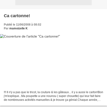
Ca cartonne!
Publié le 11/06/2008 à 08:02
Par
mamoizelle K
!!! Il n'y a pas que le tricot, la couture & les gâteaux... il y a aussi le carton!Bon
j'm'explique...Ma poupette a une nounou ( super chouette) qui leur fait faire
de nombreuses activités manuelles & je trouve ça génial.Chaque année,
elle réalise avec...