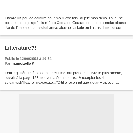
Encore un peu de couture pour moi!Cette fois j'ai jeté mon dévolu sur une
petite tunique, d'après la n°1 de Otona no Couture one piece smoke blouse.
J'ai de l'espoir que le soleil arrive alors je l'ai faite en lin gris chiné, et oui
encore!A mon habitude,...
Littérature?!
Publié le 12/06/2008 à 10:34
Par
mamoizelle K
Petit tag littéraire à sa demande! Il me faut prendre le livre le plus proche,
l'ouvrir à la page 123, trouver la 5eme phrase & recopier les 4
suivantes!Allez, je m'excécute... "Ottilie reconnut que c'était vrai, et en
souriant continua l'inventaire de...