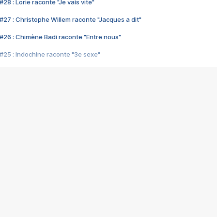
28 : Lorie raconte "Je vais vite"
#27 : Christophe Willem raconte "Jacques a dit"
#26 : Chimène Badi raconte "Entre nous"
#25 : Indochine raconte "3e sexe"
#24 : Zaho raconte "C'est chelou"
#23 : Patrick Bruel raconte "Au café des délices"
#22 : Kyo raconte "Le chemin"
#21 : Nolwenn Leroy raconte "Cassé"
#20 : Patrick Hernandez raconte "Born to be alive"
#19 : Lorie raconte "Près de moi"
#18 : Michael Jones raconte "A nos actes manqués" (avec Jean-Jacque
#17 : Khaled raconte "Aïcha"
#16 : Corneille raconte "Parce qu'on vient de loin"