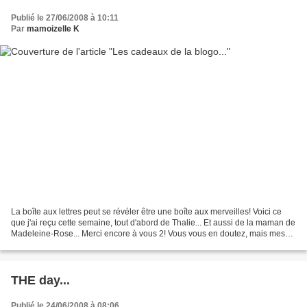
Publié le 27/06/2008 à 10:11
Par
mamoizelle K
La boîte aux lettres peut se révéler être une boîte aux merveilles! Voici ce
que j'ai reçu cette semaine, tout d'abord de Thalie... Et aussi de la maman de
Madeleine-Rose... Merci encore à vous 2! Vous vous en doutez, mais mes
loulous sont aussi ravis...
THE day...
Publié le 24/06/2008 à 08:06