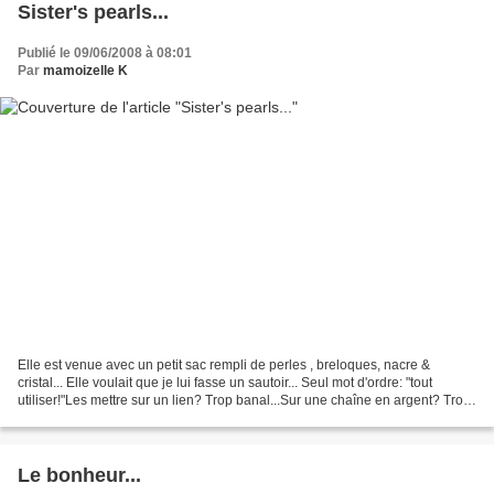
Sister's pearls...
Publié le 09/06/2008 à 08:01
Par
mamoizelle K
Elle est venue avec un petit sac rempli de perles , breloques, nacre &
cristal... Elle voulait que je lui fasse un sautoir... Seul mot d'ordre: "tout
utiliser!"Les mettre sur un lien? Trop banal...Sur une chaîne en argent? Trop
clinquant...Sur une chaîne...
Le bonheur...