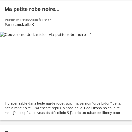
Ma petite robe noire...
Publié le 19/06/2008 à 13:37
Par
mamoizelle K
Indispensable dans toute garde robe, voici ma version "gros bidon" de la
petite robe noire...J'ai encore repris la base de la 1 de Ottona no couture
mais j'ai coupé au niveau du décolleté & j'ai mis un ruban en liberty pour
faire les fronces. En revanche...