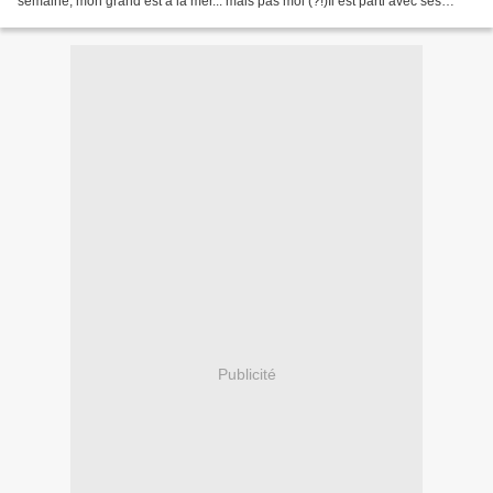
semaine, mon grand est à la mer... mais pas moi (?!)Il est parti avec ses
grands parents le veinard......
Publicité