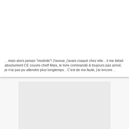
... mais alors jamais "modiste"! J'avoue, j'avais craqué chez elle... il me fallait
absolument CE couvre-chef! Mais, le livre commandé & toujours pas arrivé,
je n'ai pas pu attendre plus longtemps... C'est de ma faute, j'ai encore
bidouillé un patron...