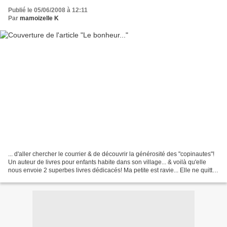
Publié le 05/06/2008 à 12:11
Par
mamoizelle K
... d'aller chercher le courrier & de découvrir la générosité des "copinautes"!
Un auteur de livres pour enfants habite dans son village... & voilà qu'elle
nous envoie 2 superbes livres dédicacés! Ma petite est ravie... Elle ne quitte
plus la petite poule!...