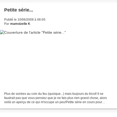
Petite série...
Publié le 10/06/2008 à 08:05
Par
mamoizelle K
Plus de soirées au coin du feu (quoique...) mais toujours du tricot! Il ne
faudrait pas que vous pensiez que je ne fais plus rien grand chose, alors
voilà un aperçu de ce qui m'occupe un peu!Petite série en cours pour
projet(s) de rentrée...& oui, c'est...