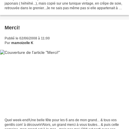
japonais ( héhéhé...), mais copié sur une tunique vintage, en crêpe de soie,
retrouvée dans le grenier...Je ne sais pas même pas si elle appartenait à ma
mère ou à ma grand mère!...
Merci!
Publié le 02/06/2008 à 11:00
Par
mamoizelle K
Quel week-end!Une belle fête pour les 6 ans de mon grand... & tous vos
gentils com' à découvrir!Alors, un grand merci à vous toutes... & puis cette