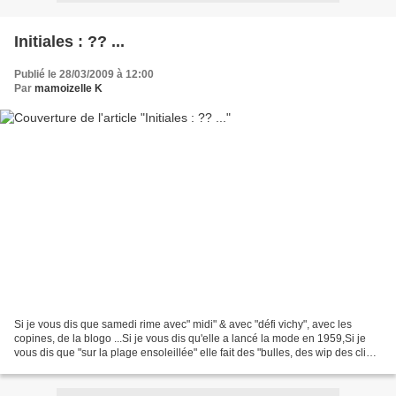
Initiales : ?? ...
Publié le 28/03/2009 à 12:00
Par
mamoizelle K
Si je vous dis que samedi rime avec" midi" & avec "défi vichy", avec les
copines, de la blogo ...Si je vous dis qu'elle a lancé la mode en 1959,Si je
vous dis que "sur la plage ensoleillée" elle fait des "bulles, des wip des clip !
crap des bang et des...