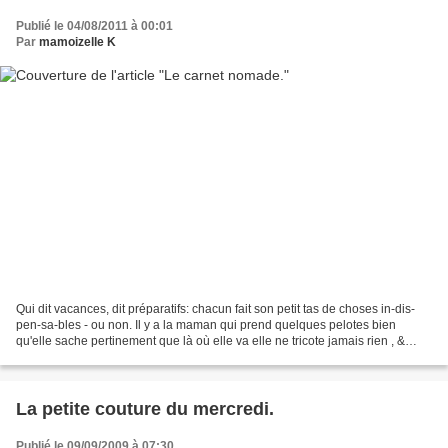
Publié le 04/08/2011 à 00:01
Par
mamoizelle K
Qui dit vacances, dit préparatifs: chacun fait son petit tas de choses in-dis-
pen-sa-bles - ou non. Il y a la maman qui prend quelques pelotes bien
qu'elle sache pertinement que là où elle va elle ne tricote jamais rien , &
quelques livres qu'elle aura...
La petite couture du mercredi.
Publié le 09/09/2009 à 07:30